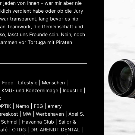
r jeden von Ihnen – war mir aber nie
irklich verdient habe oder ob die Jury
 war transparent, lang bevor es hip
e an Teamwork, die Gemeinschaft und
lso, lasst uns Freunde sein. Nein, noch
usammen vor Tortuga mit Piraten
 Food | Lifestyle | Menschen |
| KMU- und Konzernimage | Industrie |
k
PTIK | Nemo | FBG | emery
reskost | MW | Werbehaven | Axel S.
r. Schmel | Havanna Club | Sailor &
 Café | OTDG | DR. ARENDT DENTAL |