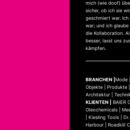
mich (wie doof) übe
sicher, ob ich sie w
geschmiert war. Ich
war; und ich glaub
die Kollaboration. A
besser, lasst uns z
kämpfen.
BRANCHEN |
Mode |
Objekte | Produkte 
Architektur | Techni
KLIENTEN |
BAIER O
Oleochemicals | Mee
| Kiesling Tools | D
Harbour | Roadkill