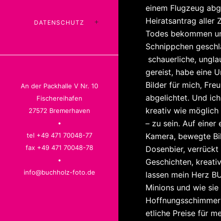
einem Flugzeug abg
Heiratsantrag aller
DATENSCHUTZ
Todes bekommen und
Schnippchen geschla
schauerliche, ungla
gereist, habe eine U
Bilder für mich, F
An der Packhalle V Nr. 10
abgelichtet. Und ic
Fischereihafen
kreativ wie möglich 
27572 Bremerhaven
– zu sein. Auf eine
•
tel +49 471 70048-77
Kamera, bewegte Bi
fax +49 471 70048-78
Dosenbier, verrückt
•
Geschichten, kreati
info@buchholz-foto.de
lassen mein Herz 
Minions und wie sie
Hoffnungsschimmer 
etliche Preise für 